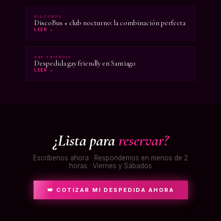
DISCOBUS
DiscoBus + club nocturno: la combinación perfecta
LEER →
GAY FRIENDLY
Despedida gay friendly en Santiago
LEER →
¿Lista para
reservar?
Escríbenos ahora · Respondemos en menos de 2
horas · Viernes y Sábados
👑 COTIZAR MI DESPEDIDA AHORA