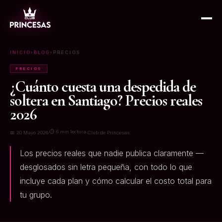
INICIO
›
BLOG
›
PRECIOS
PRECIOS
¿Cuánto cuesta una despedida de
soltera en Santiago? Precios reales
2026
⏱ 6 min lectura
📅 20 Mayo 2026
·
·
Club de Princesas
Los precios reales que nadie publica claramente —
desglosados sin letra pequeña, con todo lo que
incluye cada plan y cómo calcular el costo total para
tu grupo.