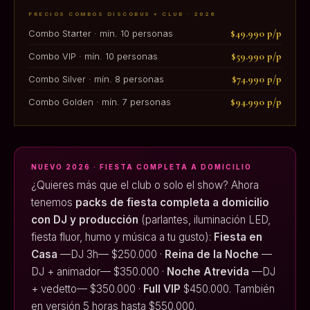
PRECIOS COMBOS DISCOBUS + CLUB · 2026
$49.990 p/p
Combo Starter · mín. 10 personas
$59.990 p/p
Combo VIP · mín. 10 personas
$74.990 p/p
Combo Silver · mín. 8 personas
$94.990 p/p
Combo Golden · mín. 7 personas
NUEVO 2026 · FIESTA COMPLETA A DOMICILIO
¿Quieres más que el club o solo el show? Ahora
tenemos
packs de fiesta completa a domicilio
con DJ y producción
(parlantes, iluminación LED,
fiesta fluor, humo y música a tu gusto):
Fiesta en
Casa
—DJ 3h— $250.000 ·
Reina de la Noche
—
DJ + animador— $350.000 ·
Noche Atrevida
—DJ
+ vedetto— $350.000 ·
Full VIP
$450.000. También
en versión 5 horas hasta $550.000.