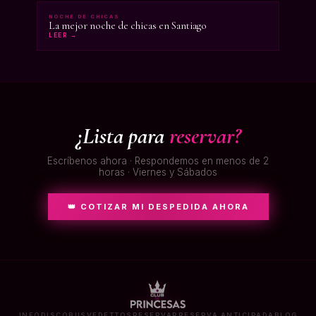
NOCHE DE CHICAS
La mejor noche de chicas en Santiago
LEER →
¿Lista para
reservar?
Escríbenos ahora · Respondemos en menos de 2
horas · Viernes y Sábados
👑 COTIZAR MI DESPEDIDA AHORA
INFO
DISCOBUS
VEDETTOS
RESERVAR
RESERVA ANTICIPADA
BLOG