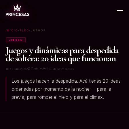
INICIO
›
BLOG
›
JUEGOS
JUEGOS
Juegos y dinámicas para despedida
de soltera: 20 ideas que funcionan
⏱ 7 min lectura
📅 2 Junio 2026
·
·
Club de Princesas
Los juegos hacen la despedida. Acá tienes 20 ideas
ordenadas por momento de la noche — para la
previa, para romper el hielo y para el clímax.