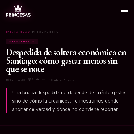
INICIO
›
BLOG
›
PRESUPUESTO
PRESUPUESTO
Despedida de soltera económica en
Santiago: cómo gastar menos sin
que se note
⏱ 6 min lectura
📅 4 Junio 2026
·
·
Club de Princesas
Una buena despedida no depende de cuánto gastes,
sino de cómo la organices. Te mostramos dónde
ahorrar de verdad y dónde no conviene recortar.