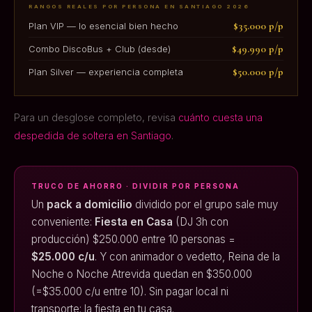
RANGOS REALES POR PERSONA EN SANTIAGO 2026
$35.000 p/p
Plan VIP — lo esencial bien hecho
$49.990 p/p
Combo DiscoBus + Club (desde)
$50.000 p/p
Plan Silver — experiencia completa
Para un desglose completo, revisa
cuánto cuesta una
despedida de soltera en Santiago
.
TRUCO DE AHORRO · DIVIDIR POR PERSONA
Un
pack a domicilio
dividido por el grupo sale muy
conveniente:
Fiesta en Casa
(DJ 3h con
producción) $250.000 entre 10 personas =
$25.000 c/u
. Y con animador o vedetto, Reina de la
Noche o Noche Atrevida quedan en $350.000
(=$35.000 c/u entre 10). Sin pagar local ni
transporte: la fiesta en tu casa.