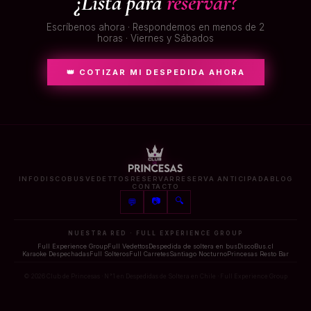
¿Lista para
reservar?
Escríbenos ahora · Respondemos en menos de 2
horas · Viernes y Sábados
👑 COTIZAR MI DESPEDIDA AHORA
INFO
DISCOBUS
VEDETTOS
RESERVAR
RESERVA ANTICIPADA
BLOG
CONTACTO
📷
🔍
💬
NUESTRA RED · FULL EXPERIENCE GROUP
Full Experience Group
Full Vedettos
Despedida de soltera en bus
DiscoBus.cl
Karaoke Despechadas
Full Solteros
Full Carretes
Santiago Nocturno
Princesas Resto Bar
© 2026 Club de Princesas · N°1 en Despedidas de Soltera en Chile · Full Experience Group