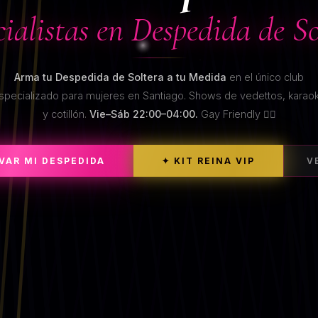
cialistas en Despedida de So
Arma tu Despedida de Soltera a tu Medida
en el único club
specializado para mujeres en Santiago. Shows de vedettos, karao
y cotillón.
Vie–Sáb 22:00–04:00.
Gay Friendly 🏳️‍🌈
RVAR MI DESPEDIDA
✦ KIT REINA VIP
V