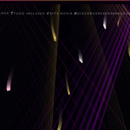
AGOS 🍸
TODO INCLUIDO 🍹
KITS NOVIA 🎁
DISCOBUS
RESERVAR
BLOG