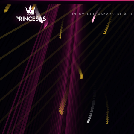
TR
INFO
VEDETTOS
KARAOKE 🎤