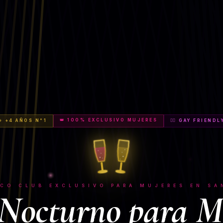
👑 100% EXCLUSIVO MUJERES
⭐ +4 AÑOS N°1
🏳️‍🌈 GAY FRIENDL
ICO CLUB EXCLUSIVO PARA MUJERES EN SA
Nocturno para M