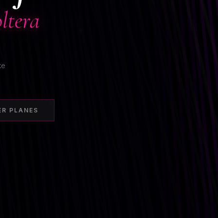
ltera
ke
ER PLANES