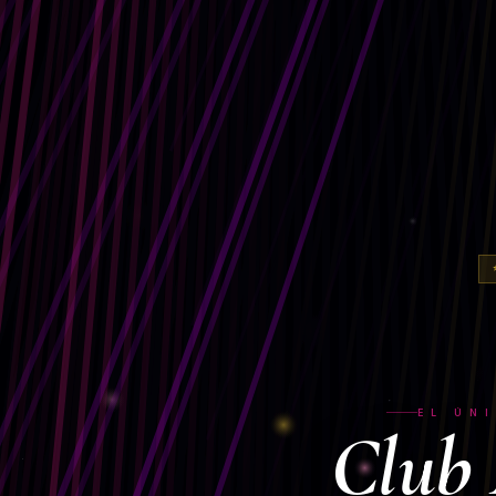
EL ÚN
Club 