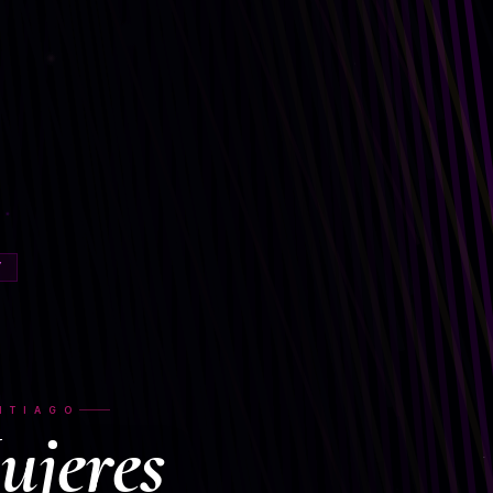
Y
NTIAGO
ujeres