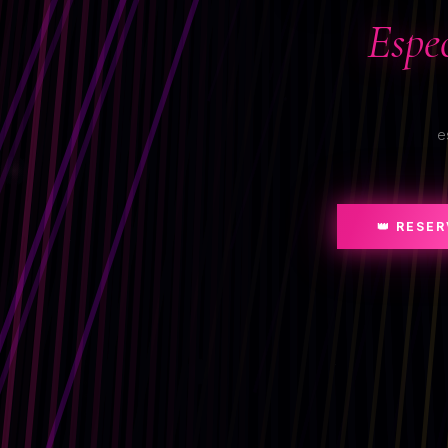
Espe
e
👑 RESE