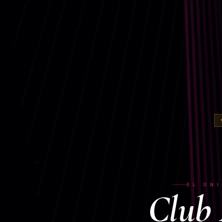
EL ÚN
Club 