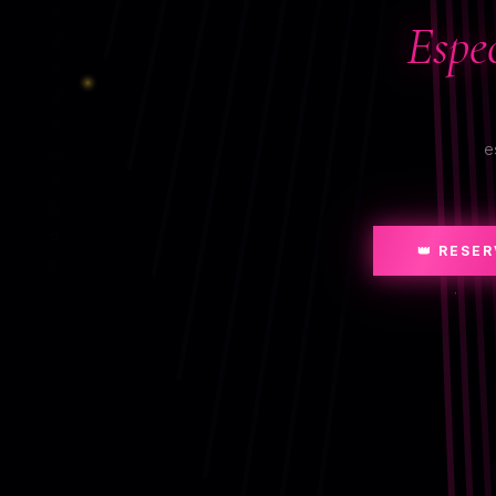
Espe
e
👑 RESE