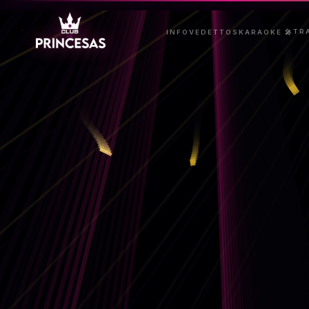
TR
INFO
VEDETTOS
KARAOKE 🎤