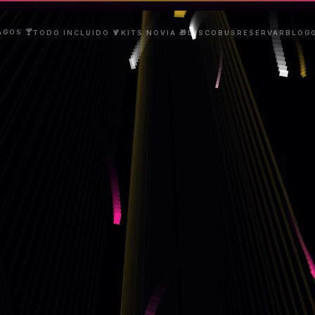
AGOS 🍸
TODO INCLUIDO 🍹
KITS NOVIA 🎁
DISCOBUS
RESERVAR
BLOG