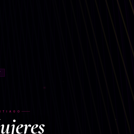
Y
NTIAGO
ujeres