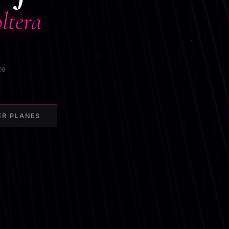
ltera
ke
ER PLANES