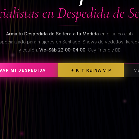
cialistas en Despedida de So
Arma tu Despedida de Soltera a tu Medida
en el único club
specializado para mujeres en Santiago. Shows de vedettos, karao
y cotillón.
Vie–Sáb 22:00–04:00.
Gay Friendly 🏳️‍🌈
RVAR MI DESPEDIDA
✦ KIT REINA VIP
V