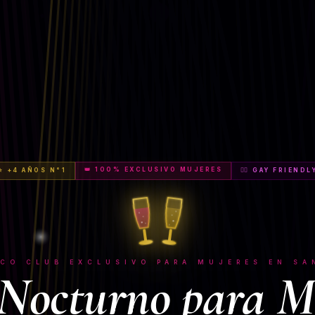
👑 100% EXCLUSIVO MUJERES
⭐ +4 AÑOS N°1
🏳️‍🌈 GAY FRIENDL
ICO CLUB EXCLUSIVO PARA MUJERES EN SA
Nocturno para M