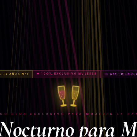
👑 100% EXCLUSIVO MUJERES
⭐ +4 AÑOS N°1
🏳️‍🌈 GAY FRIENDL
ICO CLUB EXCLUSIVO PARA MUJERES EN SA
Nocturno para M