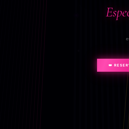
Espe
e
👑 RESE