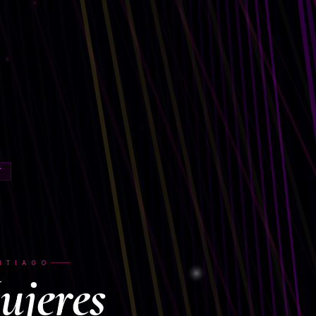
Y
NTIAGO
ujeres