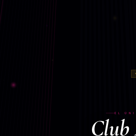
EL ÚN
Club 