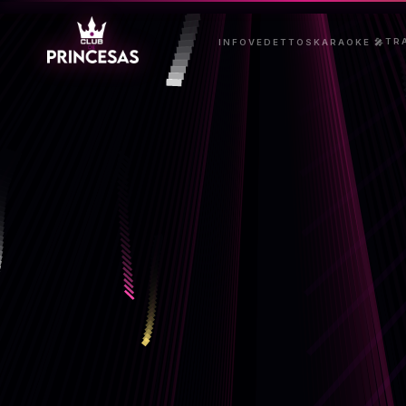
TR
INFO
VEDETTOS
KARAOKE 🎤