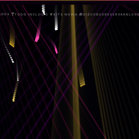
AGOS 🍸
TODO INCLUIDO 🍹
KITS NOVIA 🎁
DISCOBUS
RESERVAR
BLOG