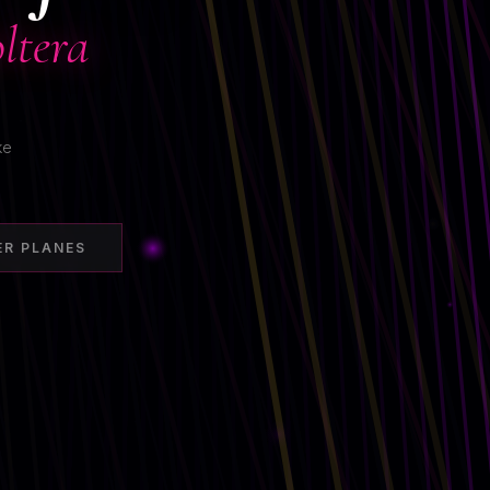
ltera
ke
ER PLANES