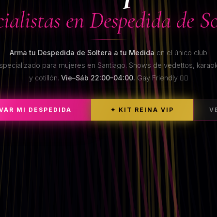
cialistas en Despedida de So
Arma tu Despedida de Soltera a tu Medida
en el único club
specializado para mujeres en Santiago. Shows de vedettos, karao
y cotillón.
Vie–Sáb 22:00–04:00.
Gay Friendly 🏳️‍🌈
RVAR MI DESPEDIDA
✦ KIT REINA VIP
V